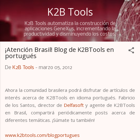
Ir al contenido principal
K2B Tools
K2B Tools automatiza la construcción de
aplicaciones GeneXus, incrementando la
productividad y disminuyendo los costos.
¡Atención Brasil! Blog de K2BTools en
portugués
De
K2B Tools
-
marzo 05, 2012
Ahora la comunidad brasilera podrá disfrutar de artículos de
interés acerca de K2BTools en idioma portugués. Fabricio
de los Santos, director de
Delfasoft
y agente de K2BTools
en Brasil, compartirá periódicamente posts acerca de
diferentes temáticas. ¡Súmate tu también!
www.k2btools.com/blogportugues