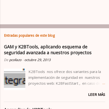
Entradas populares de este blog
GAM y K2BTools, aplicando esquema de
seguridad avanzada a nuestros proyectos
De
pcollazo
-
octubre 29, 2013
K2BTools nos ofrece dos variantes para la
implementación de seguridad en nuestros
proyectos web: K2BFastStart , en caso de
que el proyecto web sea una aplicación
LEER MÁS
pequeña, con requerimientos de seguridad
básicos . K2BFastStartGAM , en el resto de
los casos. Esta entrada pretende